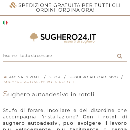
SPEDIZIONE GRATUITA PER TUTTI GLI
ORDINI. ORDINA ORA!
/
/
/
PAGINA INIZIALE
SHOP
SUGHERO AUTOADESIVO
SUGHERO AUTOADESIVO IN ROTOLI
S
ughero autoadesivo in rotoli
Stufo di forare, incollare e del disordine che
accompagna l'installazione?
Con i rotoli di
sughero autoadesivi
,
puoi svolgere il lavoro
più velocemente
,
più facilmente
e
senza