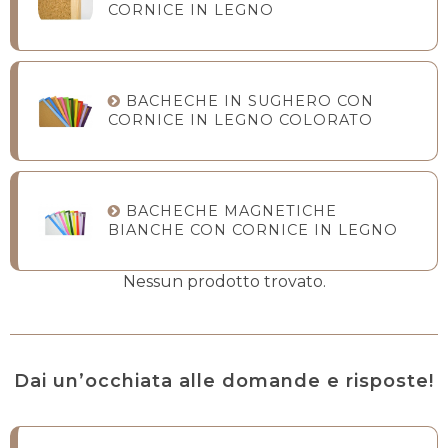
CORNICE IN LEGNO
BACHECHE IN SUGHERO CON
CORNICE IN LEGNO COLORATO
BACHECHE MAGNETICHE
BIANCHE CON CORNICE IN LEGNO
Nessun prodotto trovato.
Dai un’occhiata alle domande e risposte!