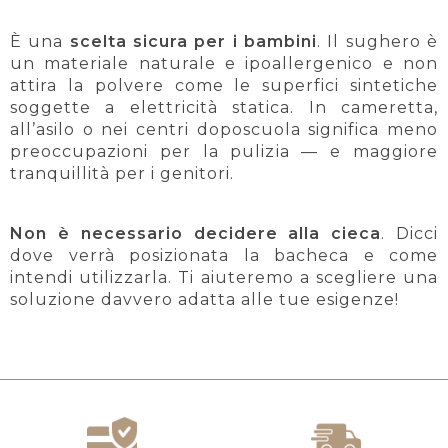
È una
scelta sicura per i bambini
. Il sughero è
un materiale naturale e ipoallergenico e non
attira la polvere come le superfici sintetiche
soggette a elettricità statica. In cameretta,
all’asilo o nei centri doposcuola significa meno
preoccupazioni per la pulizia — e maggiore
tranquillità per i genitori.
Non è necessario decidere alla cieca
. Dicci
dove verrà posizionata la bacheca e come
intendi utilizzarla. Ti aiuteremo a scegliere una
soluzione davvero adatta alle tue esigenze!