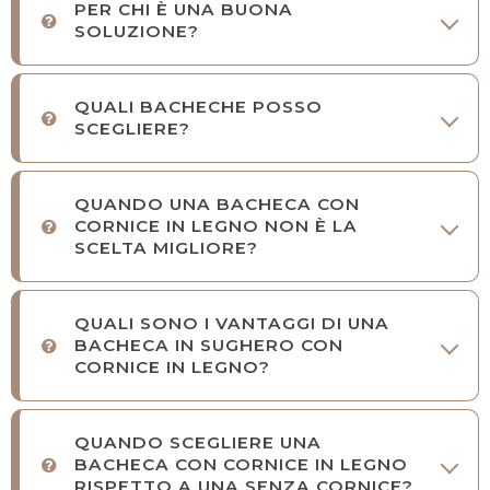
PER CHI È UNA BUONA
SOLUZIONE?
QUALI BACHECHE POSSO
SCEGLIERE?
QUANDO UNA BACHECA CON
CORNICE IN LEGNO NON È LA
SCELTA MIGLIORE?
QUALI SONO I VANTAGGI DI UNA
BACHECA IN SUGHERO CON
CORNICE IN LEGNO?
QUANDO SCEGLIERE UNA
BACHECA CON CORNICE IN LEGNO
RISPETTO A UNA SENZA CORNICE?