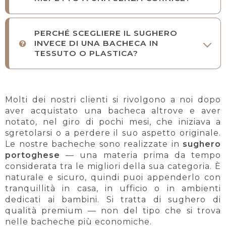
PERCHÉ SCEGLIERE IL SUGHERO
INVECE DI UNA BACHECA IN
TESSUTO O PLASTICA?
Molti dei nostri clienti si rivolgono a noi dopo
aver acquistato una bacheca altrove e aver
notato, nel giro di pochi mesi, che iniziava a
sgretolarsi o a perdere il suo aspetto originale.
Le nostre bacheche sono realizzate in
sughero
portoghese
— una materia prima da tempo
considerata tra le migliori della sua categoria. È
naturale e sicuro, quindi puoi appenderlo con
tranquillità in casa, in ufficio o in ambienti
dedicati ai bambini. Si tratta di sughero di
qualità premium — non del tipo che si trova
nelle bacheche più economiche.