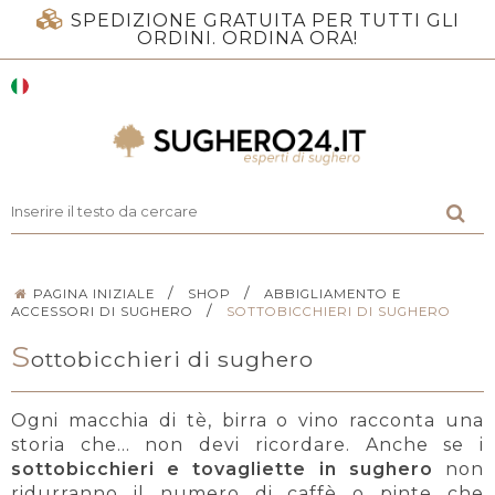
SPEDIZIONE GRATUITA PER TUTTI GLI
ORDINI. ORDINA ORA!
/
/
PAGINA INIZIALE
SHOP
ABBIGLIAMENTO E
/
ACCESSORI DI SUGHERO
SOTTOBICCHIERI DI SUGHERO
S
ottobicchieri di sughero
Ogni macchia di tè, birra o vino racconta una
storia che… non devi ricordare. Anche se i
sottobicchieri e tovagliette in sughero
non
ridurranno il numero di caffè o pinte che