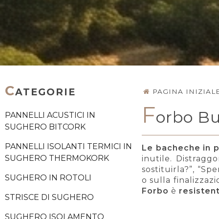
C
ATEGORIE
PAGINA INIZIAL
F
orbo Bu
PANNELLI ACUSTICI IN
SUGHERO BITCORK
PANNELLI ISOLANTI TERMICI IN
Le bacheche in p
SUGHERO THERMOKORK
inutile. Distragg
sostituirla?”, “Sp
SUGHERO IN ROTOLI
o sulla finalizzaz
Forbo
è
resisten
STRISCE DI SUGHERO
SUGHERO ISOLAMENTO