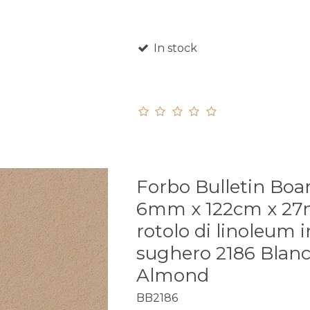
In stock
Forbo Bulletin Boa
6mm x 122cm x 2
rotolo di linoleum i
sughero 2186 Blan
Almond
BB2186