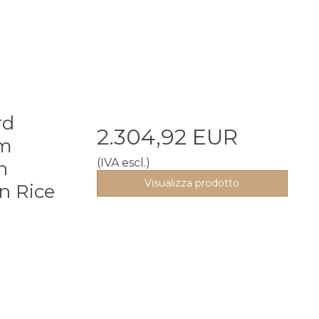
rd
2.304,92 EUR
7m
(IVA escl.)
n
Visualizza prodotto
n Rice