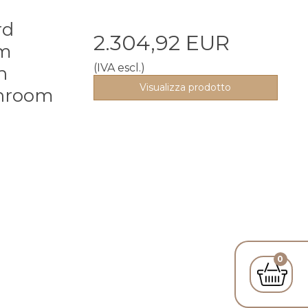
rd
2.304,92 EUR
7m
(IVA escl.)
n
Visualizza prodotto
hroom
0