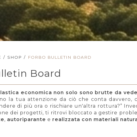
E
/
SHOP
/
FORBO BULLETIN BOARD
lletin Board
lastica economica non solo sono brutte da ved
ono la tua attenzione da ciò che conta davvero, c
endere di più ora o rischiare un'altra rottura?” In
ione dei progetti, ti ritrovi bloccato a gestire prob
te
,
autoriparante
e
realizzata con materiali natura