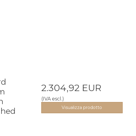
rd
2.304,92 EUR
7m
(IVA escl.)
n
Visualizza prodotto
ched