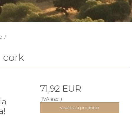
O
/
 cork
71,92 EUR
(IVA escl.)
ia
Visualizza prodotto
a!