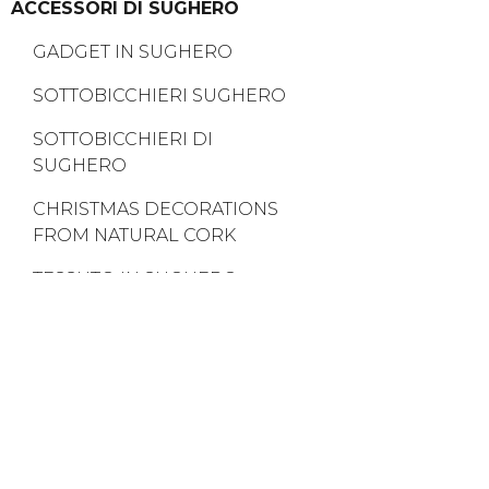
ACCESSORI DI SUGHERO
GADGET IN SUGHERO
SOTTOBICCHIERI SUGHERO
SOTTOBICCHIERI DI
SUGHERO
CHRISTMAS DECORATIONS
FROM NATURAL CORK
TESSUTO IN SUGHERO
(PELLE DI SUGHERO)
COLOP E-MARK CREATE
SUGHERO VERGINE
TAPPI DI SUGHERO
LA MIGLIORE VENDITA