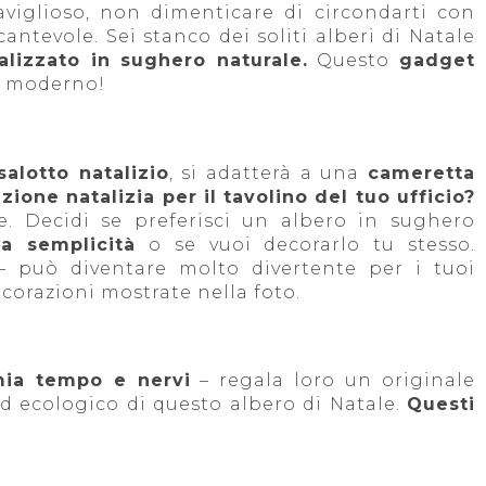
iglioso, non dimenticare di circondarti con
ntevole. Sei stanco dei soliti alberi di Natale
alizzato in sughero naturale.
Questo
gadget
gn moderno!
salotto natalizio
, si adatterà a una
cameretta
ione natalizia per il tavolino del tuo ufficio?
e. Decidi se preferisci un albero in sughero
ua semplicità
o se vuoi decorarlo tu stesso.
 può diventare molto divertente per i tuoi
ecorazioni mostrate nella foto.
mia tempo e nervi
– regala loro un originale
ed ecologico di questo albero di Natale.
Questi