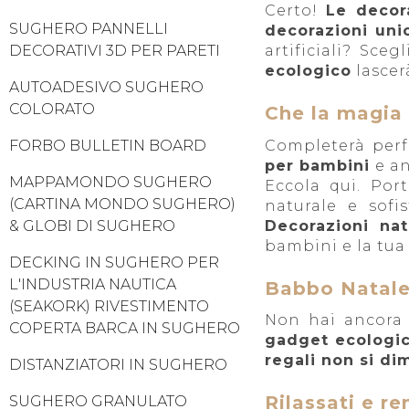
Certo!
Le decora
SUGHERO PANNELLI
decorazioni uni
DECORATIVI 3D PER PARETI
artificiali? Sceg
ecologico
lascer
AUTOADESIVO SUGHERO
COLORATO
Che la magia 
FORBO BULLETIN BOARD
Completerà perf
per bambini
e an
MAPPAMONDO SUGHERO
Eccola qui. Por
(CARTINA MONDO SUGHERO)
naturale e sofi
& GLOBI DI SUGHERO
Decorazioni nata
bambini e la tua 
DECKING IN SUGHERO PER
L'INDUSTRIA NAUTICA
Babbo Natale 
(SEAKORK) RIVESTIMENTO
Non hai ancora t
COPERTA BARCA IN SUGHERO
gadget ecologi
regali non si di
DISTANZIATORI IN SUGHERO
Rilassati e re
SUGHERO GRANULATO