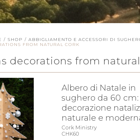
E
/
SHOP
/
ABBIGLIAMENTO E ACCESSORI DI SUGHER
RATIONS FROM NATURAL CORK
s decorations from natural
Albero di Natale in
sughero da 60 cm:
decorazione nataliz
naturale e modern
Cork Ministry
CHK60