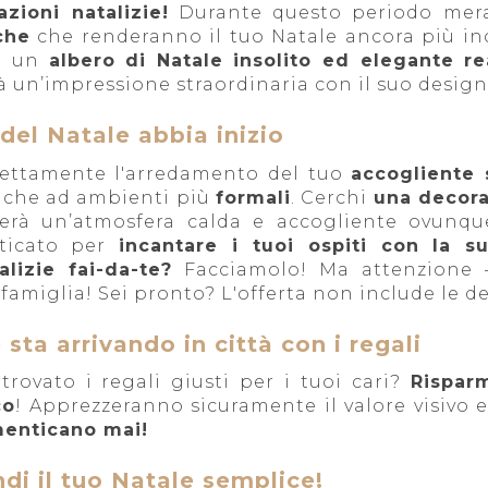
zioni natalizie!
Durante questo periodo merav
che
che renderanno il tuo Natale ancora più inca
li un
albero di Natale insolito ed elegante re
à un’impressione straordinaria con il suo desi
del Natale abbia inizio
ettamente l'arredamento del tuo
accogliente 
che ad ambienti più
formali
. Cerchi
una decoraz
terà un’atmosfera calda e accogliente ovunqu
sticato per
incantare i tuoi ospiti con la s
lizie fai-da-te?
Facciamolo! Ma attenzione –
famiglia! Sei pronto? L'offerta non include le d
sta arrivando in città con i regali
rovato i regali giusti per i tuoi cari?
Rispar
co
! Apprezzeranno sicuramente il valore visivo 
menticano mai!
ndi il tuo Natale semplice!