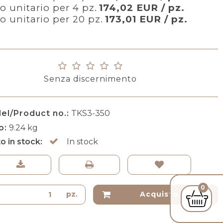
o unitario per 4 pz.
174,02 EUR / pz.
o unitario per 20 pz.
173,01 EUR / pz.
Senza discernimento
el/Product no.:
TKS3-350
o:
9.24
kg
o in stock:
In stock
0
pz.
Acquisto