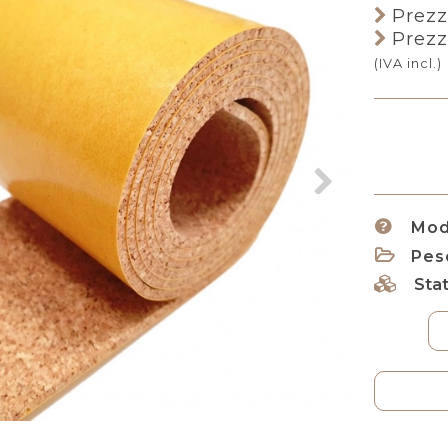
Prezz
Prezz
(IVA incl.)
Mod
Pes
Stat