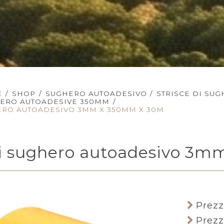
E
/
SHOP
/
SUGHERO AUTOADESIVO
/
STRISCE DI SU
HERO AUTOADESIVE 350MM
/
HERO AUTOADESIVO 3MM X 350MM X 30M
 di sughero autoadesivo 3
Prezz
Prezz