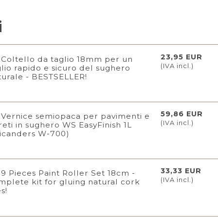
i
23,95 EUR
Coltello da taglio 18mm per un
(IVA incl.)
glio rapido e sicuro del sughero
turale - BESTSELLER!
59,86 EUR
Vernice semiopaca per pavimenti e
(IVA incl.)
reti in sughero WS EasyFinish 1L
icanders W-700)
33,33 EUR
9 Pieces Paint Roller Set 18cm -
(IVA incl.)
mplete kit for gluing natural cork
es!