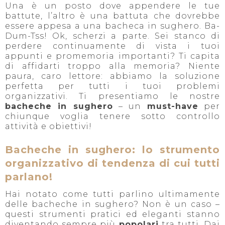
Una è un posto dove appendere le tue
battute, l’altro è una battuta che dovrebbe
essere appesa a una bacheca in sughero. Ba-
Dum-Tss! Ok, scherzi a parte. Sei stanco di
perdere continuamente di vista i tuoi
appunti e promemoria importanti? Ti capita
di affidarti troppo alla memoria? Niente
paura, caro lettore: abbiamo la soluzione
perfetta per tutti i tuoi problemi
organizzativi. Ti presentiamo le nostre
bacheche in sughero
– un
must-have
per
chiunque voglia tenere sotto controllo
attività e obiettivi!
Bacheche in sughero: lo strumento
organizzativo di tendenza di cui tutti
parlano!
Hai notato come tutti parlino ultimamente
delle bacheche in sughero? Non è un caso –
questi strumenti pratici ed eleganti stanno
diventando sempre più
popolari
tra tutti. Dai